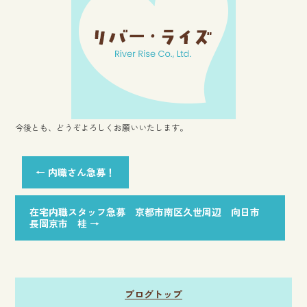
o
ok
今後とも、どうぞよろしくお願いいたします。
←
内職さん急募！
在宅内職スタッフ急募 京都市南区久世周辺 向日市
長岡京市 桂
→
ブログトップ